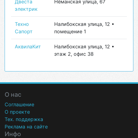
Двеста
Нёманская улица, 67
электрик
Техно
Налибокская улица, 12 •
Сапорт
помещение 1
АквилаКит
Налибокская улица, 12 •
этаж 2, офис 38
О нас
Соглашение
О проекте
Тех. поддержка
Реклама на сайте
Инфо