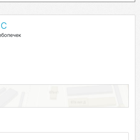
ИС
ебопечек