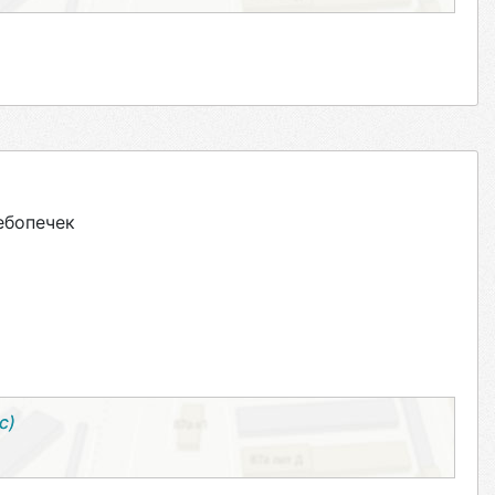
ебопечек
с)