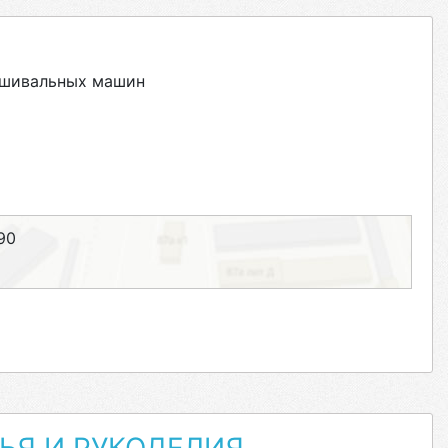
ышивальных машин
90